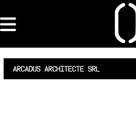
×
ORDRE DES
ARCHITECTES
ACCUEIL
ARCADUS ARCHITECTE SRL
LISTE DES
ARCHITECTES
JURISPRUDENCE
ANNEXE 4 CODT