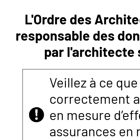
L'Ordre des Archite
NOUS
responsable des donn
CONTACTER
par l'architecte
Veillez à ce que
correctement as
en mesure d’eff
assurances en r