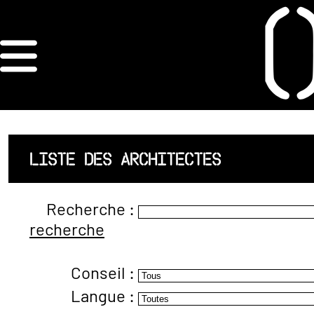
×
ORDRE DES
ARCHITECTES
ACCUEIL
LISTE DES ARCHITECTES
LISTE DES
Recherche :
ARCHITECTES
recherche
JURISPRUDENCE
Conseil :
ANNEXE 4 CODT
Langue :