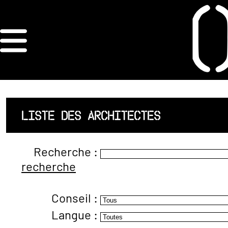
×
ORDRE DES
ARCHITECTES
ACCUEIL
LISTE DES ARCHITECTES
LISTE DES
Recherche :
ARCHITECTES
recherche
JURISPRUDENCE
Conseil :
ANNEXE 4 CODT
Langue :