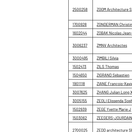
2500258
ZOOM Architecture S
1700928
ZONDERMAN Christi
1602044
ZOBAK Nicolas Jean
3006237
ZMNV Architectes
3000495
ZIMBILI Silvia
1502473
ZILS Thomas
1504650
ZIGRAND Sébastien
1901118
ZIANE François-Xavi
3007625
ZHANG Julian Long 
3005155
ZEOLI Elissenda Sop
1502939
ZEGE Yvette Marie J
1503062
ZEEGERS-JOURDAIN Y
2700025
ZEDD architecture 