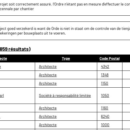
projet soit correctement assuré, l’Ordre n’étant pas en mesure d’effectuer le c
écennale par chantier
ect goed verzekerd is want de Orde is niet in staat om de controle van de tienja
ekeringen per bouwplaats uit te voeren.
859 résultats)
ecte
Type
Code Postal
e
Architecte
4342
Architecte
1348
Architecte
1150
srl
Société à responsabilité limitée
1050
Architecte
1160
k
Architecte
6240
Architecte
1000