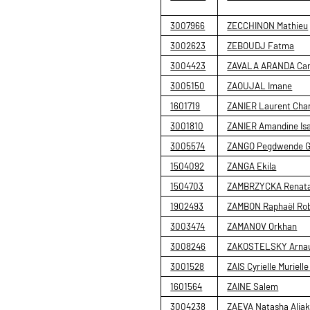
3007966
ZECCHINON Mathieu
3002623
ZEBOUDJ Fatma
3004423
ZAVALA ARANDA Car
3005150
ZAOUJAL Imane
1601719
ZANIER Laurent Char
3001810
ZANIER Amandine Isa
3005574
ZANGO Pegdwende 
1504092
ZANGA Ekila
1504703
ZAMBRZYCKA Renat
1902493
ZAMBON Raphaël Ro
3003474
ZAMANOV Orkhan
3008246
ZAKOSTELSKY Arnau
3001528
ZAIS Cyrielle Murielle
1601564
ZAINE Salem
3004238
ZAEVA Natasha Alia