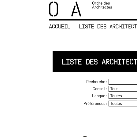
×
ORDRE DES
ARCHITECTES
ACCUEIL
LISTE DES ARCHITECT
ACCUEIL
LISTE DES
ARCHITECTES
JURISPRUDENCE
LISTE DES ARCHITEC
ANNEXE 4 CODT
NOUS
Recherche :
CONTACTER
Conseil :
Langue :
Préférences :