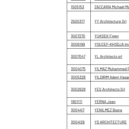
1505153
ZACCARIA Michaël M
2500317
YY Architecture Srl
3007270
YUKSEK Figen
3006199
YOUCEF-KHODJA Im
3007047
YL Architects srl
3004075
YILMAZ Muhammed F
3005328
YILDIRIM Adem Hasa
3002628
YES Architects Srl
1901111
YERNA Jean
3004417
YENILMEZ Büsra
3004126
YD ARCHITECTURE