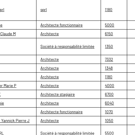
prl
sprl
1180
ne
Architecte fonctionnaire
5000
-Claude M
Architecte
6150
Société à responsabilité limitée
1350
Architecte
7332
Architecte
1348
Architecte
1180
er Marie P
Architecte
4000
X
Architecte stagiaire
6700
hie
Architecte
6040
Architecte fonctionnaire
1070
annick Pierre J
Architecte
1050
SRL
Société à responsabilité limitée
5500