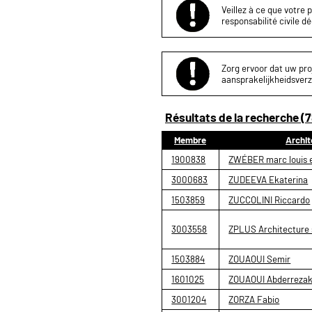
Veillez à ce que votre 
responsabilité civile d
Zorg ervoor dat uw proj
aansprakelijkheidsverz
Résultats de la recherche (7
Membre
Archit
1900838
ZWÉBER marc louis 
3000683
ZUDEEVA Ekaterina
1503859
ZUCCOLINI Riccardo
3003558
ZPLUS Architecture 
1503884
ZOUAOUI Semir
1601025
ZOUAOUI Abderreza
3001204
ZORZA Fabio