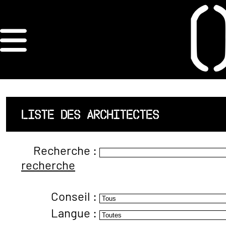
×
ORDRE DES
ARCHITECTES
ACCUEIL
LISTE DES ARCHITECTES
LISTE DES
Recherche :
ARCHITECTES
recherche
JURISPRUDENCE
Conseil :
ANNEXE 4 CODT
Langue :