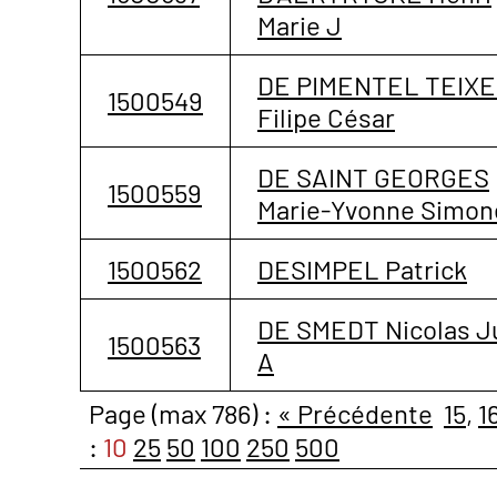
Marie J
DE PIMENTEL TEIXE
1500549
Filipe César
DE SAINT GEORGES
1500559
Marie-Yvonne Simon
1500562
DESIMPEL Patrick
DE SMEDT Nicolas J
1500563
A
Page (max 786) :
« Précédente
15
,
1
:
10
25
50
100
250
500