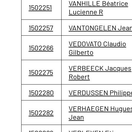
VANHILLE Béatrice
1502251
Lucienne R
1502257
VANTONGELEN Jea
VEDOVATO Claudio
1502266
Gilberto
VERBEECK Jacques
1502275
Robert
1502280
VERDUSSEN Philipp
VERHAEGEN Hugue
1502282
Jean