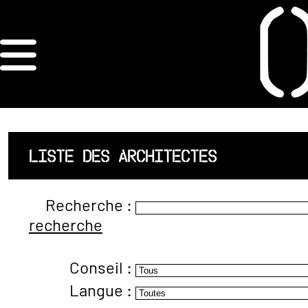
×
ORDRE DES
ARCHITECTES
ACCUEIL
LISTE DES ARCHITECTES
LISTE DES
Recherche :
ARCHITECTES
recherche
JURISPRUDENCE
Conseil :
ANNEXE 4 CODT
Langue :