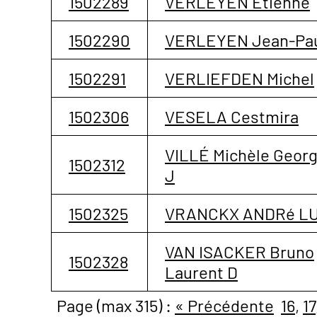
1502289
VERLEYEN Etienne
1502290
VERLEYEN Jean-Pa
1502291
VERLIEFDEN Michel
1502306
VESELA Cestmira
VILLÉ Michèle Georg
1502312
J
1502325
VRANCKX ANDRé LU
VAN ISACKER Bruno
1502328
Laurent D
Page (max 315) :
« Précédente
16
,
17