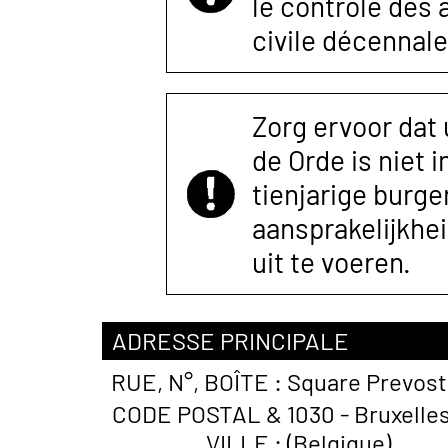
le contrôle des
civile décennale
Zorg ervoor dat
de Orde is niet 
tienjarige burger
aansprakelijkhe
uit te voeren.
ADRESSE PRINCIPALE
RUE, N°, BOÎTE :
Square Prevost
CODE POSTAL &
1030 - Bruxelle
VILLE :
(Belgique)