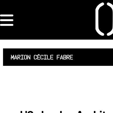
×
ORDRE DES
ARCHITECTES
ACCUEIL
MARION CÉCILE FABRE
LISTE DES
ARCHITECTES
JURISPRUDENCE
ANNEXE 4 CODT