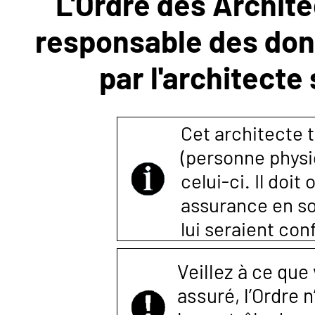
L'Ordre des Archite
responsable des donn
NOUS
par l'architecte
CONTACTER
Cet architecte t
(personne physi
celui-ci. Il doi
assurance en so
lui seraient co
Veillez à ce que
assuré, l’Ordre 