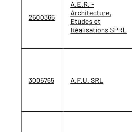
A.E.R. -
Architecture,
2500365
Etudes et
Réalisations SPRL
3005765
A.F.U. SRL