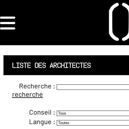
×
ORDRE DES
ARCHITECTES
ACCUEIL
LISTE DES ARCHITECTES
LISTE DES
Recherche :
ARCHITECTES
recherche
JURISPRUDENCE
Conseil :
ANNEXE 4 CODT
Langue :