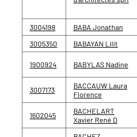
3004198
BABA Jonathan
3005350
BABAYAN Lilit
1900924
BABYLAS Nadine
BACCAUW Laura
3007173
Florence
BACHELART
1602045
Xavier René D
BACHEZ