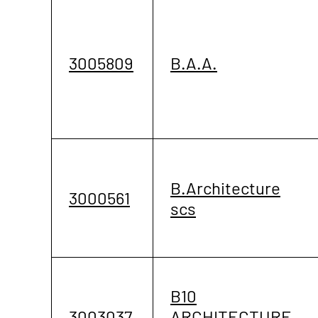
3005809
B.A.A.
B.Architecture
3000561
scs
B10
3003037
ARCHITECTURE