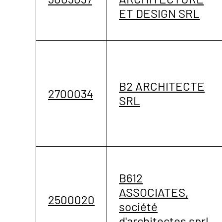
ET DESIGN SRL
B2 ARCHITECTE
2700034
SRL
B612
ASSOCIATES,
2500020
société
d'architectes sprl