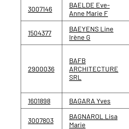
BAELDE Eve-
3007146
Anne Marie F
BAEYENS Line
1504377
Irène G
BAFB
2900036
ARCHITECTURE
SRL
1601898
BAGARA Yves
BAGNAROL Lisa
3007803
Marie