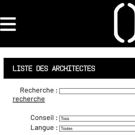
×
ORDRE DES
ARCHITECTES
ACCUEIL
LISTE DES ARCHITECTES
LISTE DES
Recherche :
ARCHITECTES
recherche
JURISPRUDENCE
Conseil :
ANNEXE 4 CODT
Langue :