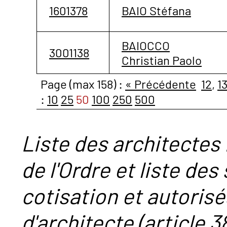
1601378
BAIO Stéfana
BAIOCCO
3001138
Christian Paolo
Page (max 158) :
« Précédente
12
,
1
:
10
25
50
100
250
500
Liste des architectes 
de l'Ordre et liste des
cotisation et autorisé
d'architecte (article 38