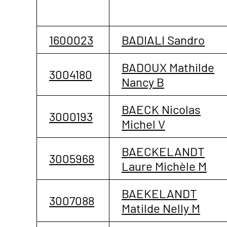
1600023
BADIALI Sandro
BADOUX Mathilde
3004180
Nancy B
BAECK Nicolas
3000193
Michel V
BAECKELANDT
3005968
Laure Michèle M
BAEKELANDT
3007088
Matilde Nelly M